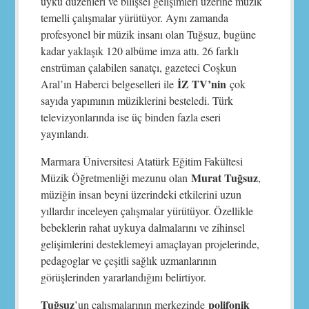
uyku düzenleri ve bilişsel gelişimleri üzerine müzik
temelli çalışmalar yürütüyor. Aynı zamanda
profesyonel bir müzik insanı olan Tuğsuz, bugüne
kadar yaklaşık 120 albüme imza attı. 26 farklı
enstrüman çalabilen sanatçı, gazeteci Coşkun
İZ TV’nin
Aral’ın Haberci belgeselleri ile
çok
sayıda yapımının müziklerini besteledi. Türk
televizyonlarında ise üç binden fazla eseri
yayınlandı.
Marmara Üniversitesi Atatürk Eğitim Fakültesi
Murat Tuğsuz
Müzik Öğretmenliği mezunu olan
,
müziğin insan beyni üzerindeki etkilerini uzun
yıllardır inceleyen çalışmalar yürütüyor. Özellikle
bebeklerin rahat uykuya dalmalarını ve zihinsel
gelişimlerini desteklemeyi amaçlayan projelerinde,
pedagoglar ve çeşitli sağlık uzmanlarının
görüşlerinden yararlandığını belirtiyor.
Tuğsuz
polifonik
’un çalışmalarının merkezinde