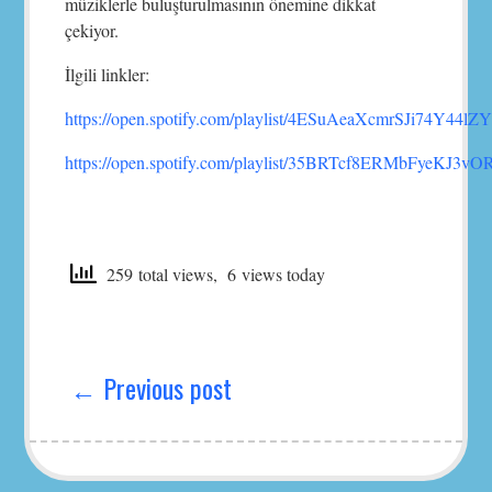
müziklerle buluşturulmasının önemine dikkat
çekiyor.
İlgili linkler:
https://open.spotify.com/playlist/4ESuAeaXcmrSJi74Y44lZ
https://open.spotify.com/playlist/35BRTcf8ERMbFyeKJ3v
259 total views, 6 views today
Yazı
gezinmesi
← Previous post