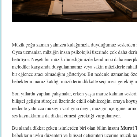
Müzik çoğu zaman yalnızca kulağımızla duyduğumuz seslerden i
Oysa uzmanlar, müziğin insan psikolojisi üzerinde çok daha derin 
belirtiyor. Neşeli bir müzik dinlediğimizde kendimizi daha enerj
melodiler karşısında duygulanmamız veya sakin müziklerle rahat
bir eğlence aracı olmadığını gösteriyor. Bu nedenle uzmanlar, öze
bebeklerin maruz kaldığı müziklerin dikkatle seçilmesi gerektiğinin
Son yıllarda yapılan çalışmalar, erken yaşta maruz kalınan sesler
bilişsel gelişim süreçleri üzerinde etkili olabileceğini ortaya koyu
nedenle yalnızca müziğin varlığına değil, müziğin içeriğine, armo
ses kaynaklarına da dikkat etmesi gerektiği vurgulanıyor.
Murat T
Bu alanda dikkat çeken isimlerden biri olan bilim insanı
bebeklerin uyku düzenleri ve bilişsel gelişimleri üzerine müzik te