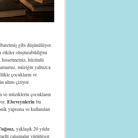
baretmiş gibi düşünülüyor.
etkiler oluşturabildiğini
ik hissetmemiz, hüzünlü
lamamız, müziğin yalnızca
llikle çocukların ve
 altını çiziyor.
in ve müziklerin çocukların
Ebeveynlerin
yor.
bu
nik yapısına ve kullanılan
uğsuz,
yaklaşık 20 yıldır
melli çalışmalar yürütüyor.