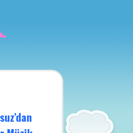
e
r
ğsuz’dan
er Müzik