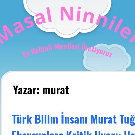
N
i
n
l
a
n
s
i
a
l
M
n
i
l
e
n
r
i
N
i
Ü
i
l
r
e
e
t
t
i
i
l
y
a
o
K
r
n
u
E
z
Yazar:
murat
Türk Bilim İnsanı Murat Tu
Ebeveynlere Kritik Uyarı: H