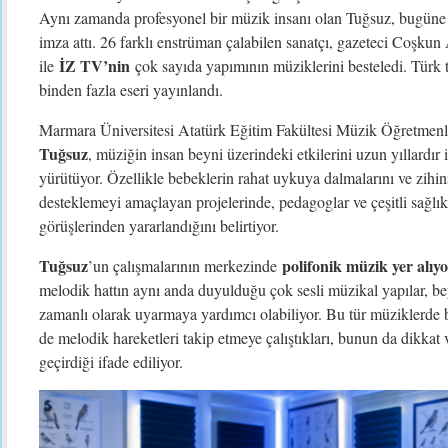
Aynı zamanda profesyonel bir müzik insanı olan Tuğsuz, bugüne
imza attı. 26 farklı enstrüman çalabilen sanatçı, gazeteci Coşkun 
İZ TV’nin
ile
çok sayıda yapımının müziklerini besteledi. Türk t
binden fazla eseri yayınlandı.
Marmara Üniversitesi Atatürk Eğitim Fakültesi Müzik Öğretmen
Tuğsuz
, müziğin insan beyni üzerindeki etkilerini uzun yıllardır 
yürütüyor. Özellikle bebeklerin rahat uykuya dalmalarını ve zihins
desteklemeyi amaçlayan projelerinde, pedagoglar ve çeşitli sağlı
görüşlerinden yararlandığını belirtiyor.
Tuğsuz
polifonik müzik yer alıy
’un çalışmalarının merkezinde
melodik hattın aynı anda duyulduğu çok sesli müzikal yapılar, bey
zamanlı olarak uyarmaya yardımcı olabiliyor. Bu tür müziklerde
de melodik hareketleri takip etmeye çalıştıkları, bunun da dikkat v
geçirdiği ifade ediliyor.