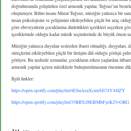
doğrultusunda geliştirilen özel armonik yapılar, Tuğsuz’un bestele
oluşturuyor. Bilim insanı Murat Tuğsuz, müziğin yalnızca bir san
insan psikolojisini ve gelişimini etkileyebilen güçlü bir araç ol
göre ebeveynlerin çocuklarına dinlettikleri içerikleri seçerken gös
içeriklerinde olduğu kadar müzik seçimlerinde de büyük önem taş
Müziğin yalnızca duyulan seslerden ibaret olmadığı, duyguları, d
süreçlerini etkileyebilen güçlü bir iletişim dili olduğu görüşü gid
görüyor. Bu nedenle uzmanlar, çocukların erken yaşlardan itibaren
armonik yapılar içeren müziklerle buluşturulmasının önemine dik
İlgili linkler:
https://open.spotify.com/playlist/4ESuAeaXcmrSJi74Y44lZY
https://open.spotify.com/playlist/35BRTcf8ERMbFyeKJ3vORG