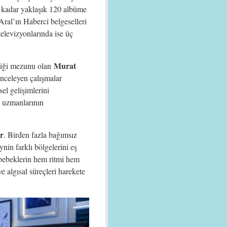
 kadar yaklaşık 120 albüme
Aral’ın Haberci belgeselleri
elevizyonlarında ise üç
Murat
liği mezunu olan
inceleyen çalışmalar
el gelişimlerini
k uzmanlarının
or
. Birden fazla bağımsız
nin farklı bölgelerini eş
 bebeklerin hem ritmi hem
e algısal süreçleri harekete