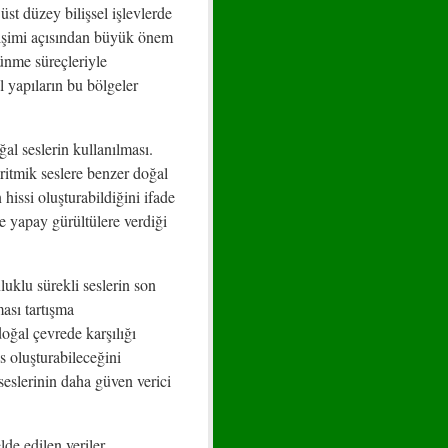
st düzey bilişsel işlevlerde
elişimi açısından büyük önem
şünme süreçleriyle
l yapıların bu bölgeler
ğal seslerin kullanılması.
 ritmik seslere benzer doğal
hissi oluşturabildiğini ifade
e yapay gürültülere verdiği
uklu sürekli seslerin son
ması tartışma
doğal çevrede karşılığı
 oluşturabileceğini
seslerinin daha güven verici
de edilen veriler