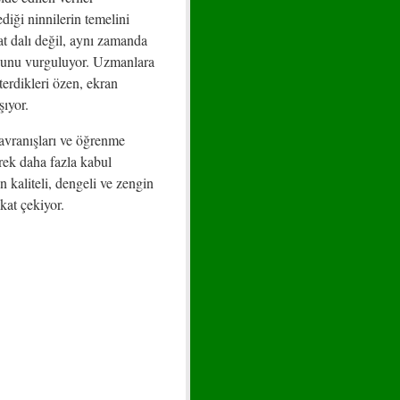
diği ninnilerin temelini
at dalı değil, aynı zamanda
duğunu vurguluyor. Uzmanlara
terdikleri özen, ekran
ıyor.
avranışları ve öğrenme
erek daha fazla kabul
 kaliteli, dengeli ve zengin
kat çekiyor.